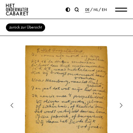
DE
NL
EN
zurück zur Übersicht