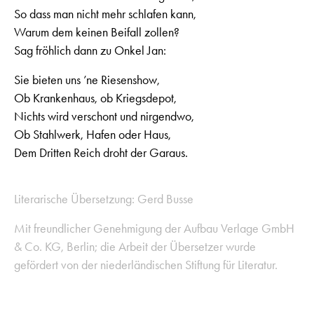
So dass man nicht mehr schlafen kann,
Warum dem keinen Beifall zollen?
Sag fröhlich dann zu Onkel Jan:
Sie bieten uns ’ne Riesenshow,
Ob Krankenhaus, ob Kriegsdepot,
Nichts wird verschont und nirgendwo,
Ob Stahlwerk, Hafen oder Haus,
Dem Dritten Reich droht der Garaus.
Literarische Übersetzung: Gerd Busse
Mit freundlicher Genehmigung der Aufbau Verlage GmbH
& Co. KG, Berlin; die Arbeit der Übersetzer wurde
gefördert von der niederländischen Stiftung für Literatur.