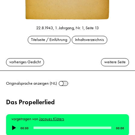
22.8.1943, 1. Jahrgang, Nr. 1, Seite 13
Titelseite / Einführung
Inhaltsverzeichnis
vorheriges Gedicht
weitere Seite
Originalsprache anzeigen (NL)
Das Propellerlied
vorgetragen von
Jacques Klöters
Audio-
00:00
00:00
Player