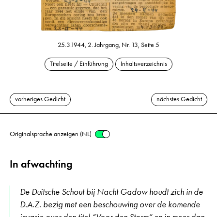
25.3.1944, 2. Jahrgang, Nr. 13, Seite 5
Titelseite / Einführung
Inhaltsverzeichnis
vorheriges Gedicht
nächstes Gedicht
Originalsprache anzeigen (NL)
In afwachting
De Duitsche Schout bij Nacht Gadow houdt zich in de
D.A.Z. bezig met een beschouwing over de komende
invasie over den titel “Voor den Storm” en in meer dan