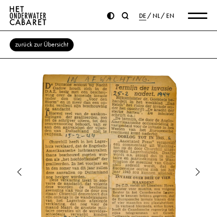
DE
NL
EN
zurück zur Übersicht