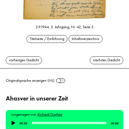
2.9.1944, 2. Jahrgang, Nr. 42, Seite 5
Titelseite / Einführung
Inhaltsverzeichnis
vorheriges Gedicht
nächstes Gedicht
Originalsprache anzeigen (NL)
Ahasver in unserer Zeit
vorgetragen von
Richard Gonlag
Audio-
00:00
00:00
Player