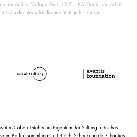
ng der Aufbau Verlage GmbH & Co. KG, Berlin; die Arbeit
rt von der niederländischen Stiftung für Literatur.
ater-Cabaret stehen im Eigentum der Stiftung Jüdisches
seum Berlin, Sammlung Curt Bloch, Schenkung der Charities