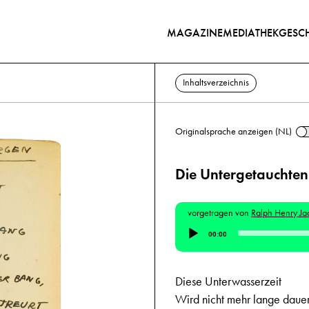
MAGAZINE
MEDIATHEK
GESCH
Inhaltsverzeichnis
Originalsprache anzeigen (NL)
Die Untergetauchte
vorgetragen von
Ralph Henry Ja
Audio-
00:00
Player
Diese Unterwasserzeit
Wird nicht mehr lange dauer