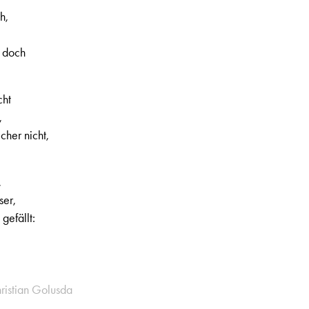
h,
f doch
cht
,
her nicht,
,
ser,
gefällt:
hristian Golusda