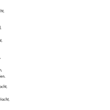
ht,
,
t,
,
n,
den.
acht,
Nacht,