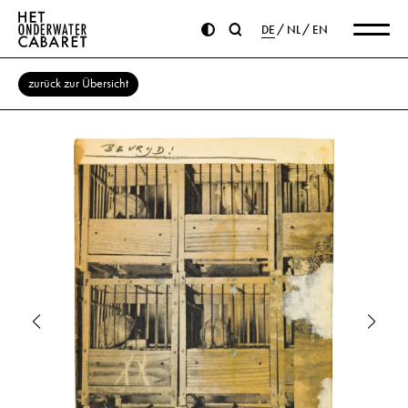
DE
NL
EN
zurück zur Übersicht