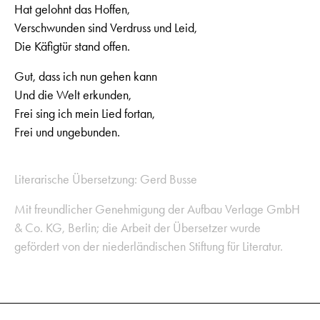
Hat gelohnt das Hoffen,
Verschwunden sind Verdruss und Leid,
Die Käfigtür stand offen.
Gut, dass ich nun gehen kann
Und die Welt erkunden,
Frei sing ich mein Lied fortan,
Frei und ungebunden.
Literarische Übersetzung: Gerd Busse
Mit freundlicher Genehmigung der Aufbau Verlage GmbH
& Co. KG, Berlin; die Arbeit der Übersetzer wurde
gefördert von der niederländischen Stiftung für Literatur.