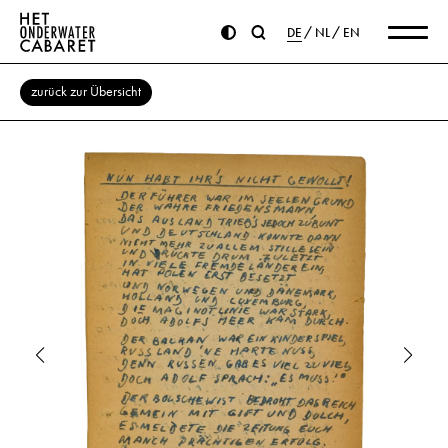
DE
NL
EN
zurück zur Übersicht