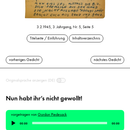
3.2.1945, 3. Jahrgang, Nr. 5, Seite 5
Titelseite / Einführung
Inhaltsverzeichnis
vorheriges Gedicht
nächstes Gedicht
Originalsprache anzeigen (DE)
Nun habt ihr’s nicht gewollt!
vorgetragen von
Gordon Piedesack
Audio-
00:00
00:00
Player