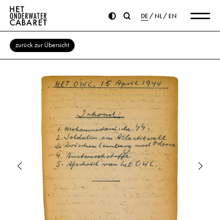
DE
NL
EN
zurück zur Übersicht