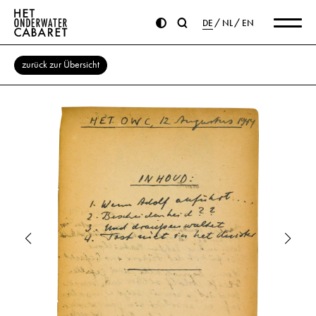
DE
NL
EN
zurück zur Übersicht