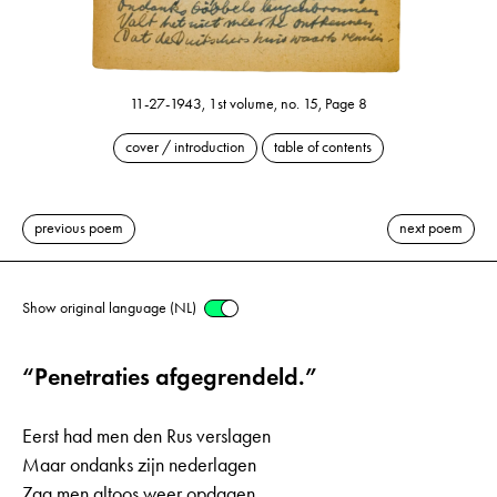
11-27-1943, 1st volume, no. 15, Page 8
cover / introduction
table of contents
previous poem
next poem
Show original language (NL)
“Penetraties afgegrendeld.”
Eerst had men den Rus verslagen
Maar ondanks zijn nederlagen
Zag men altoos weer opdagen