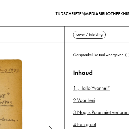
TIJDSCHRIFTEN
MEDIABIBLIOTHEEK
HI
cover / inleiding
Oorspronkelijke taal weergeven
Inhoud
1 „Hallo Yvonne!“
2 Voor Leni
3 Nog is Polen niet verlore
4 Een groet