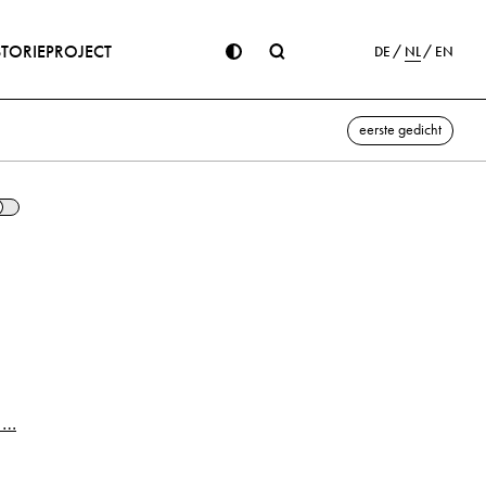
STORIE
PROJECT
DE
NL
EN
eerste gedicht
n …