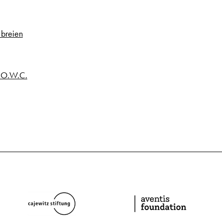
 breien
t O.W.C.