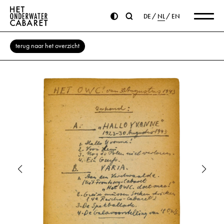
DE
NL
EN
terug naar het overzicht