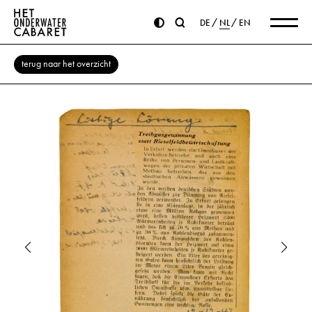
DE
NL
EN
terug naar het overzicht