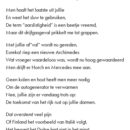
Men haalt het laatste uit jullie
En weet het sluw te gebruiken,
De term “aarslistigheid” is een beetje vreemd,
Maar dit drijfgasgeval prikkelt me tot grappen.
Met jullie af“val” wordt nu gereden,
Eureka! riep een nieuwe Archimedes
Wat vroeger waardeloos was, wordt nu hoog gewaardeerd
Men drijft er Horch en Mercedes mee aan.
Geen kolen en hout heeft men meer nodig
Om de autogenerator te verwarmen
Nee, jullie zijn er vandaag trots op:
De toekomst van het rijk rust op jullie darmen.
Dat overstemt veel pijn
Of Finland het voorbeeld van Italië volgt,
Het beroert het Duitse hart niet in het minst,