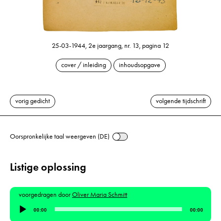
25-03-1944, 2e jaargang, nr. 13, pagina 12
cover / inleiding
inhoudsopgave
vorig gedicht
volgende tijdschrift
Oorspronkelijke taal weergeven (DE)
Listige oplossing
voorgedragen door
Oliver Maria Schmitt
Audiospeler
00:00
00:00