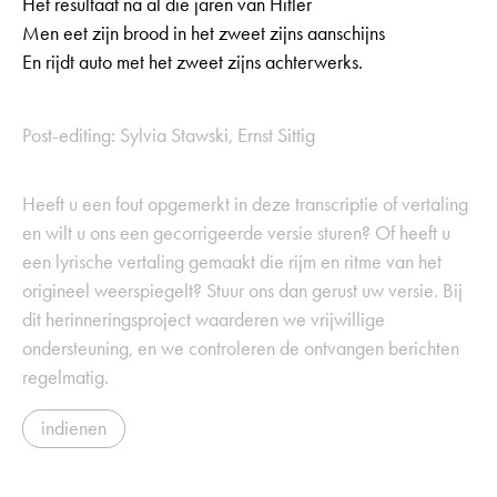
Het resultaat na al die jaren van Hitler
Men eet zijn brood in het zweet zijns aanschijns
En rijdt auto met het zweet zijns achterwerks.
Post-editing: Sylvia Stawski, Ernst Sittig
Heeft u een fout opgemerkt in deze transcriptie of vertaling
en wilt u ons een gecorrigeerde versie sturen? Of heeft u
een lyrische vertaling gemaakt die rijm en ritme van het
origineel weerspiegelt? Stuur ons dan gerust uw versie. Bij
dit herinneringsproject waarderen we vrijwillige
ondersteuning, en we controleren de ontvangen berichten
regelmatig.
indienen