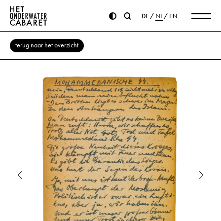
DE
NL
EN
terug naar het overzicht