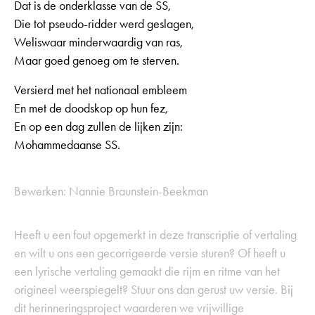
Dat is de onderklasse van de SS,
Die tot pseudo-ridder werd geslagen,
Weliswaar minderwaardig van ras,
Maar goed genoeg om te sterven.
Versierd met het nationaal embleem
En met de doodskop op hun fez,
En op een dag zullen de lijken zijn:
Mohammedaanse SS.
Bewerken: Nannie Braunstein-Beekman
Heeft u een fout opgemerkt in deze transcriptie of vertaling
en wilt u ons een gecorrigeerde versie sturen? Of heeft u
een lyrische vertaling gemaakt die rijm en ritme van het
origineel weerspiegelt? Stuur ons dan gerust uw versie. Bij
dit herinneringsproject waarderen we vrijwillige