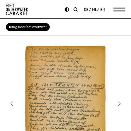
DE
NL
EN
terug naar het overzicht