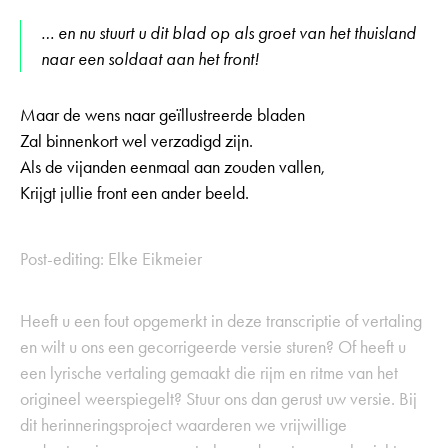
… en nu stuurt u dit blad op als groet van het thuisland
naar een soldaat aan het front!
Maar de wens naar geïllustreerde bladen
Zal binnenkort wel verzadigd zijn.
Als de vijanden eenmaal aan zouden vallen,
Krijgt jullie front een ander beeld.
Post-editing: Elke Eikmeier
Heeft u een fout opgemerkt in deze transcriptie of vertaling
en wilt u ons een gecorrigeerde versie sturen? Of heeft u
een lyrische vertaling gemaakt die rijm en ritme van het
origineel weerspiegelt? Stuur ons dan gerust uw versie. Bij
dit herinneringsproject waarderen we vrijwillige