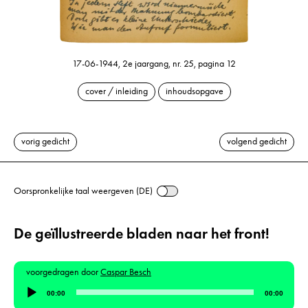
17-06-1944, 2e jaargang, nr. 25, pagina 12
cover / inleiding
inhoudsopgave
vorig gedicht
volgend gedicht
Oorspronkelijke taal weergeven (DE)
De geïllustreerde bladen naar het front!
voorgedragen door
Caspar Besch
Audiospeler
00:00
00:00