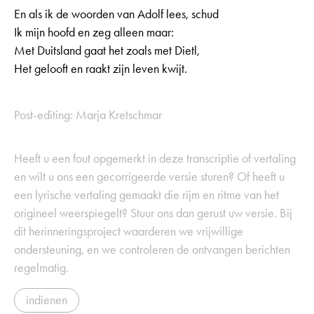
En als ik de woorden van Adolf lees, schud
Ik mijn hoofd en zeg alleen maar:
Met Duitsland gaat het zoals met Dietl,
Het gelooft en raakt zijn leven kwijt.
Post-editing: Marja Kretschmar
Heeft u een fout opgemerkt in deze transcriptie of vertaling
en wilt u ons een gecorrigeerde versie sturen? Of heeft u
een lyrische vertaling gemaakt die rijm en ritme van het
origineel weerspiegelt? Stuur ons dan gerust uw versie. Bij
dit herinneringsproject waarderen we vrijwillige
ondersteuning, en we controleren de ontvangen berichten
regelmatig.
indienen