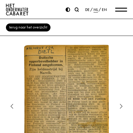
DE
NL
EN
terug naar het overzicht