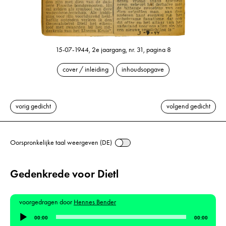
15-07-1944, 2e jaargang, nr. 31, pagina 8
cover / inleiding
inhoudsopgave
vorig gedicht
volgend gedicht
Oorspronkelijke taal weergeven (DE)
Gedenkrede voor Dietl
voorgedragen door
Hennes Bender
Audiospeler
00:00
00:00