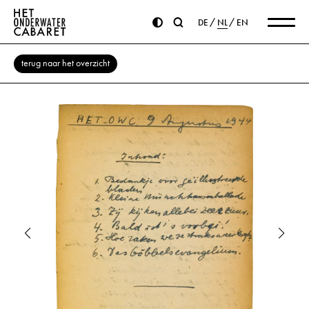
DE
NL
EN
terug naar het overzicht