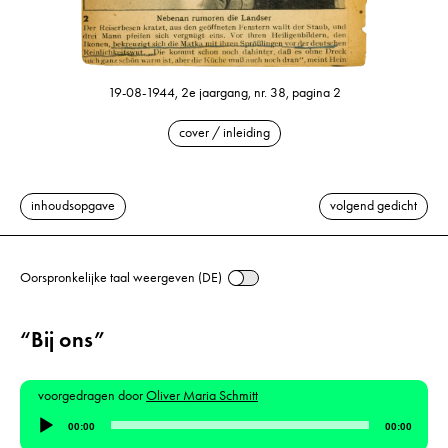
19-08-1944, 2e jaargang, nr. 38, pagina 2
cover / inleiding
inhoudsopgave
volgend gedicht
Oorspronkelijke taal weergeven (DE)
“Bij ons”
voorgedragen door
Oliver Maria Schmitt
Audiospeler
00:00
00:00