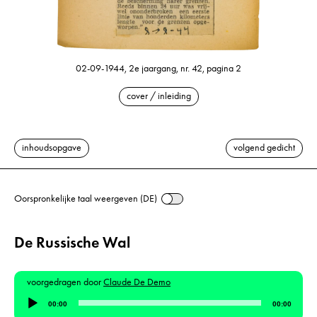
02-09-1944, 2e jaargang, nr. 42, pagina 2
cover / inleiding
inhoudsopgave
volgend gedicht
Oorspronkelijke taal weergeven (DE)
De Russische Wal
voorgedragen door
Claude De Demo
Audiospeler
00:00
00:00