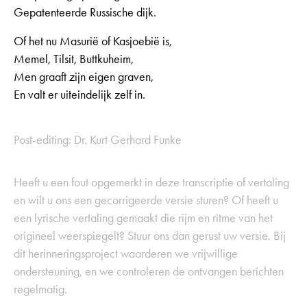
Gepatenteerde Russische dijk.
Of het nu Masurië of Kasjoebië is,
Memel, Tilsit, Buttkuheim,
Men graaft zijn eigen graven,
En valt er uiteindelijk zelf in.
Post-editing: Dr. Kurt Gerhard Funke
Heeft u een fout opgemerkt in deze transcriptie of vertaling
en wilt u ons een gecorrigeerde versie sturen? Of heeft u
een lyrische vertaling gemaakt die rijm en ritme van het
origineel weerspiegelt? Stuur ons dan gerust uw versie. Bij
dit herinneringsproject waarderen we vrijwillige
ondersteuning, en we controleren de ontvangen berichten
regelmatig.