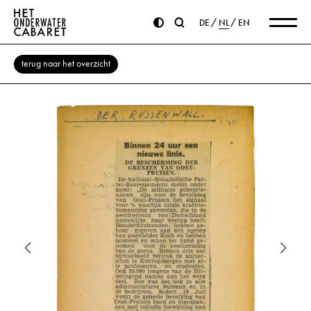
DE
NL
EN
terug naar het overzicht