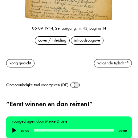
06-09-1944, 2e jaargang, nr. 43, pagina 14
cover / inleiding
inhoudsopgave
vorig gedicht
volgende tijdschrift
Oorspronkelijke taal weergeven (DE)
“Eerst winnen en dan reizen!”
voorgedragen door
Meike Droste
Audiospeler
00:00
00:00