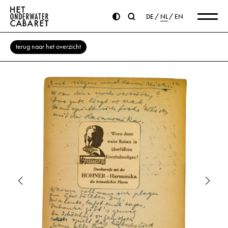
DE
NL
EN
terug naar het overzicht