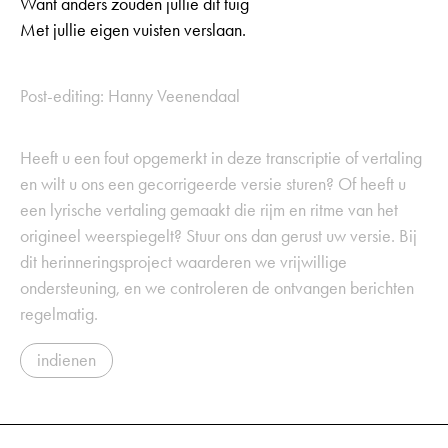
Want anders zouden jullie dit tuig
Met jullie eigen vuisten verslaan.
Post-editing: Hanny Veenendaal
Heeft u een fout opgemerkt in deze transcriptie of vertaling
en wilt u ons een gecorrigeerde versie sturen? Of heeft u
een lyrische vertaling gemaakt die rijm en ritme van het
origineel weerspiegelt? Stuur ons dan gerust uw versie. Bij
dit herinneringsproject waarderen we vrijwillige
ondersteuning, en we controleren de ontvangen berichten
regelmatig.
indienen