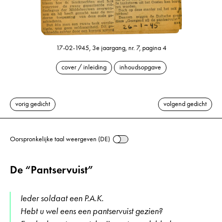
17-02-1945, 3e jaargang, nr. 7, pagina 4
cover / inleiding
inhoudsopgave
vorig gedicht
volgend gedicht
Oorspronkelijke taal weergeven (DE)
De “Pantservuist”
Ieder soldaat een P.A.K.
Hebt u wel eens een pantservuist gezien?