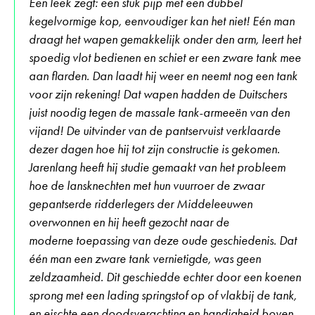
Een leek zegt: een stuk pijp met een dubbel
kegelvormige kop, eenvoudiger kan het niet! Eén man
draagt het wapen gemakkelijk onder den arm, leert het
spoedig vlot bedienen en schiet er een zware tank mee
aan flarden. Dan laadt hij weer en neemt nog een tank
voor zijn rekening! Dat wapen hadden de Duitschers
juist noodig tegen de massale tank-armeeën van den
vijand! De uitvinder van de pantservuist verklaarde
dezer dagen hoe hij tot zijn constructie is gekomen.
Jarenlang heeft hij studie gemaakt van het probleem
hoe de lansknechten met hun vuurroer de zwaar
gepantserde ridderlegers der Middeleeuwen
overwonnen en hij heeft gezocht naar de
moderne toepassing van deze oude geschiedenis. Dat
één man een zware tank vernietigde, was geen
zeldzaamheid. Dit geschiedde echter door een koenen
sprong met een lading springstof op of vlakbij de tank,
en eischte een doodsverachting en handigheid boven