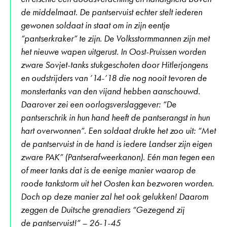
de middelmaat. De pantservuist echter stelt iederen
gewonen soldaat in staat om in zijn eentje
“pantserkraker” te zijn. De Volksstormmannen zijn met
het nieuwe wapen uitgerust. In Oost-Pruissen worden
zware Sovjet-tanks stukgeschoten door Hitlerjongens
en oudstrijders van ’14-’18 die nog nooit tevoren de
monstertanks van den vijand hebben aanschouwd.
Daarover zei een oorlogsverslaggever: “De
pantserschrik in hun hand heeft de pantserangst in hun
hart overwonnen”. Een soldaat drukte het zoo uit: “Met
de pantservuist in de hand is iedere Landser zijn eigen
zware PAK” (Pantserafweerkanon). Eén man tegen een
of meer tanks dat is de eenige manier waarop de
roode tankstorm uit het Oosten kan bezworen worden.
Doch op deze manier zal het ook gelukken! Daarom
zeggen de Duitsche grenadiers “Gezegend zij
de pantservuist!” – 26-1-45