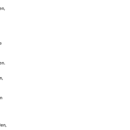
en,
e
en.
,
n,
en
ten,