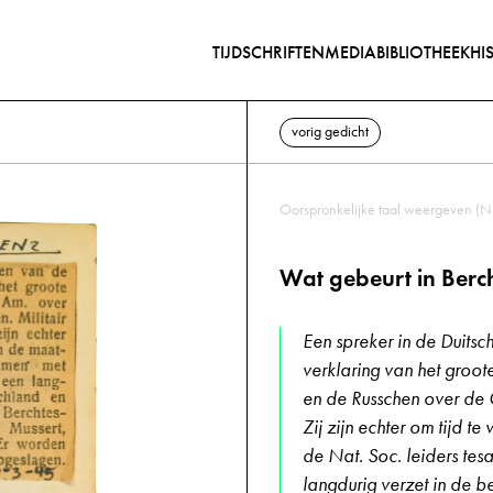
TIJDSCHRIFTEN
MEDIABIBLIOTHEEK
HI
vorig gedicht
Oorspronkelijke taal weergeven (N
Wat gebeurt in Ber
Een spreker in de Duits
verklaring van het groote
en de Russchen over de O
Zij zijn echter om tijd 
de Nat. Soc. leiders te
langdurig verzet in de b