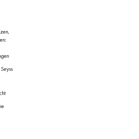
ezen,
en:
ngen
 Seyss
cht
ne