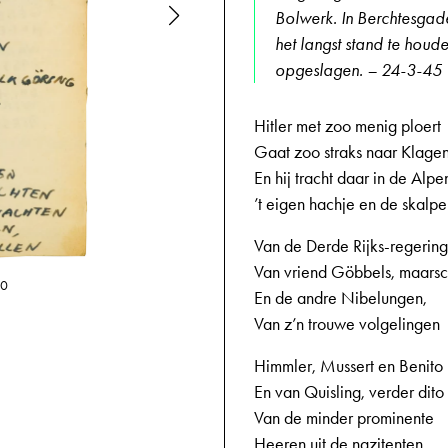
Bolwerk. In Berchtesgade
het langst stand te hou
opgeslagen. – 24-3-45
Hitler met zoo menig ploert
Gaat zoo straks naar Klagen
En hij tracht daar in de Alpe
’t eigen hachje en de skalp
Van de Derde Rijks-regering
Van vriend Göbbels, maarsc
10
02-04-1945,
En de andre Nibelungen,
Van z’n trouwe volgelingen
Himmler, Mussert en Benito
En van Quisling, verder dito
Van de minder prominente
Heeren uit de nazitenten