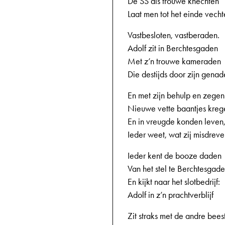
De SS als trouwe knechten
Laat men tot het einde vecht
Vastbesloten, vastberaden.
Adolf zit in Berchtesgaden
Met z’n trouwe kameraden
Die destijds door zijn genad
En met zijn behulp en zegen
Nieuwe vette baantjes kreg
En in vreugde konden leven
Ieder weet, wat zij misdreve
Ieder kent de booze daden
Van het stel te Berchtesgad
En kijkt naar het slotbedrijf:
Adolf in z’n prachtverblijf
Zit straks met de andre bees