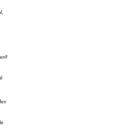
l,
nen?
al
fen
de