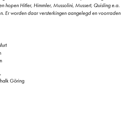
n hopen Hitler, Himmler, Mussolini, Mussert, Quisling e.a.
den. Er worden daar versterkingen aangelegd en voorraden
furt
n
en
,
halk Göring
 3e jaargang, nr. 14, pagina 11