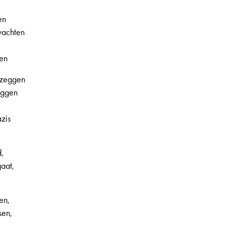
en
wachten
len
 zeggen
eggen
zis
,
gaat,
en,
sen,