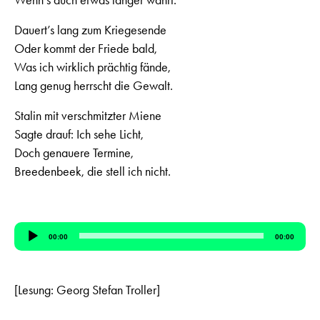
Wenn’s auch etwas länger währt.
Dauert’s lang zum Kriegesende
Oder kommt der Friede bald,
Was ich wirklich prächtig fände,
Lang genug herrscht die Gewalt.
Stalin mit verschmitzter Miene
Sagte drauf: Ich sehe Licht,
Doch genauere Termine,
Breedenbeek, die stell ich nicht.
Audiospeler
00:00
00:00
[Lesung: Georg Stefan Troller]