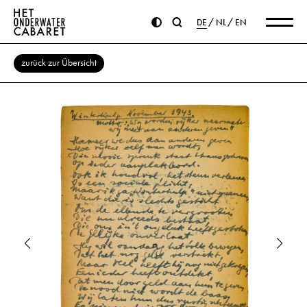
DE
NL
EN
zurück zur Übersicht