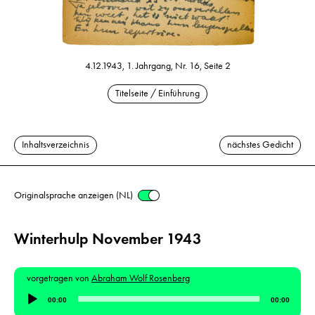
4.12.1943, 1. Jahrgang, Nr. 16, Seite 2
Titelseite / Einführung
Inhaltsverzeichnis
nächstes Gedicht
Originalsprache anzeigen (NL)
Winterhulp November 1943
vorgetragen von
Abraham Wolf Rosenberg
Audio-
00:00
00:00
Player