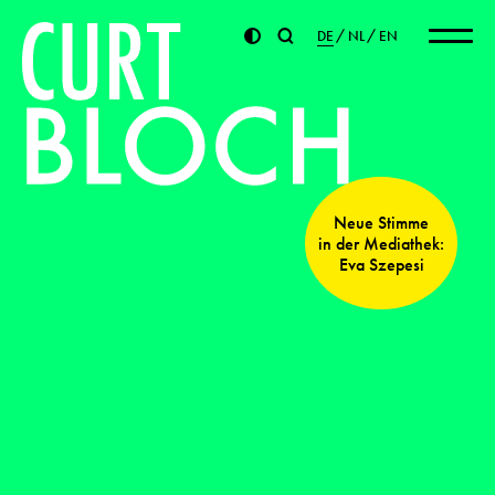
DE
NL
EN
Neue Stimme
in der Mediathek:
Eva Szepesi