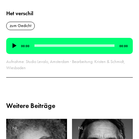
Het verschil
zum Gedicht
Audio-
00:00
00:00
Player
Aufnahme: Studio Levalo, Amsterdam · Bearbeitung: Kristen & Schmidt,
Wiesbaden
Weitere Beiträge
NL
NL