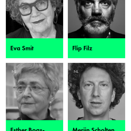
Eva Smit
Flip Filz
NL
NL
Esther Boas-
Merijn Scholten