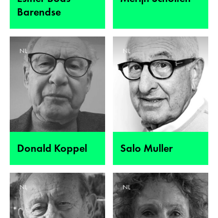
Barendse
NL
NL
Donald Koppel
Salo Muller
NL
NL