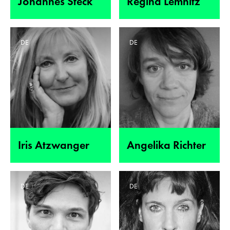
Johannes Steck
Regina Lemnitz
DE
DE
Iris Atzwanger
Angelika Richter
DE
DE