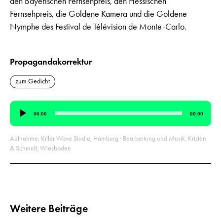
den Bayerischen Fernsehpreis, den Hessischen
Fernsehpreis, die Goldene Kamera und die Goldene
Nymphe des Festival de Télévision de Monte-Carlo.
Propagandakorrektur
zum Gedicht
Audio-
00:00
00:00
Player
Aufnahme: Killer Wave Studio, Hamburg · Bearbeitung und Musik: Kristen
& Schmidt, Wiesbaden
Weitere Beiträge