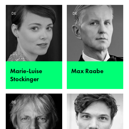
DE
DE
Marie-Luise
Max Raabe
Stockinger
DE
DE