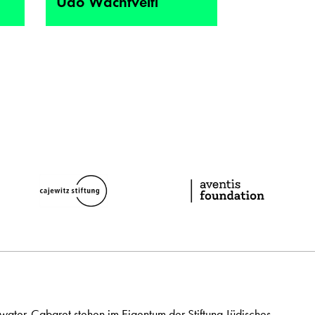
Udo Wachtveitl
ater-Cabaret stehen im Eigentum der Stiftung Jüdisches