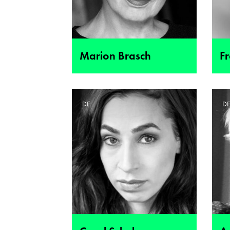
Marion Brasch
F
DE
D