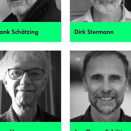
rank Schätzing
Dirk Stermann
E
DE