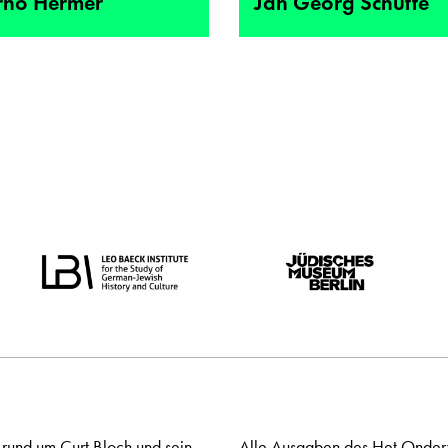
rno Hermer
Jan Georg Schütte
 rund um Curt Bloch und sein
Alle Ausgaben des Het Onderw