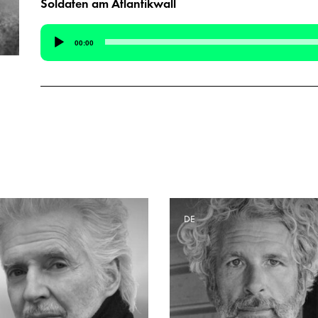
Soldaten am Atlantikwall
Audio-
00:00
Player
E
DE