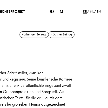
ICHTE
PROJEKT
DE
NL
EN
vorheriger Beitrag
nächster Beitrag
er Schriftsteller, Musiker,
 und Regisseur. Seine künstlerische Karriere
inz Strunk veröffentlichte insgesamt zwölf
en Gruppenprojekten und Songs mit. Auf
ischen Texte, für die er u. a. mit dem
preis für grotesken Humor ausgezeichnet