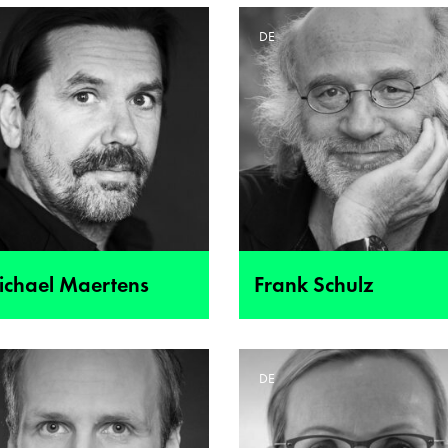
E
DE
ichael Maertens
Frank Schulz
E
DE