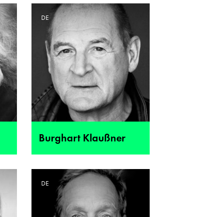
DE
Burghart Klaußner
DE