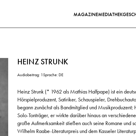
MAGAZINE
MEDIATHEK
GESCH
HEINZ STRUNK
Audiobeitrag: 1
Sprache: DE
Heinz Strunk (* 1962 als Mathias Halfpape) ist ein deutsch
Hörspielproduzent, Satiriker, Schauspieler, Drehbuchautor
begann zunächst als Bandmitglied und Musikproduzent; He
Solo-Tonträger, er wirkte darüber hinaus an verschieden
große Aufmerksamkeit stießen auch seine Romane und satir
Wilhelm Raabe-Literaturpreis und dem Kasseler Literatur