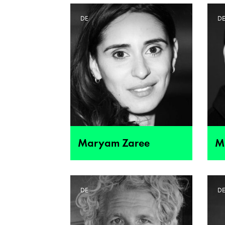
DE
D
Maryam Zaree
M
DE
D