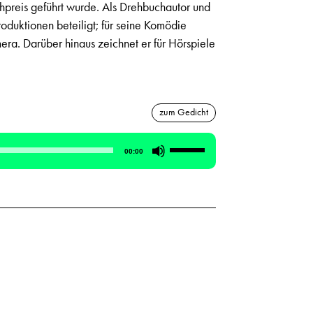
hpreis geführt wurde. Als Drehbuchautor und
oduktionen beteiligt; für seine Komödie
ra. Darüber hinaus zeichnet er für Hörspiele
zum Gedicht
Pfeiltasten
00:00
Hoch/Runter
benutzen,
um
die
Lautstärke
zu
regeln.