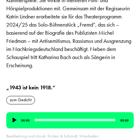
Kammerspiele. Sie wirkte in mehreren Film- und
Hörspielproduktionen mit. Gemeinsam mit der Regisseurin
Katrin Lindner erarbeitete sie für das Theaterprogramm
2024/25 das Solo-Bühnenstück „Fremd“, das sich –
basierend auf der Biografie des Publizisten Michel
Friedman – mit Antisemitismus, Rassismus und Ausgrenzung
im Nachkriegsdeutschland beschäftigt. Neben dem
Schauspiel tritt Katharina Bach auch als Sängerin in
Erscheinung.
„1943 ist kein 1918.“
zum Gedicht
Audio-
00:00
00:00
Player
Bearbeitung und Musik: Kristen & Schmidt, Wiesbaden