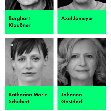
Burghart
Axel Jomeyer
Klaußner
DE
DE
Katharina Marie
Johanna
Schubert
Gastdorf