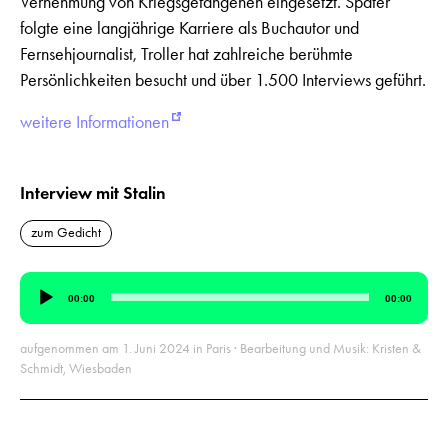
Vernehmung von Kriegsgefangenen eingesetzt. Später
folgte eine langjährige Karriere als Buchautor und
Fernsehjournalist, Troller hat zahlreiche berühmte
Persönlichkeiten besucht und über 1.500 Interviews geführt.
weitere Informationen
Interview mit Stalin
zum Gedicht
Audio-
00:00
00:00
Player
aufgenommen am 1. Juni 2024 in Paris · Bearbeitung und Musik: Kristen &
Schmidt, Wiesbaden