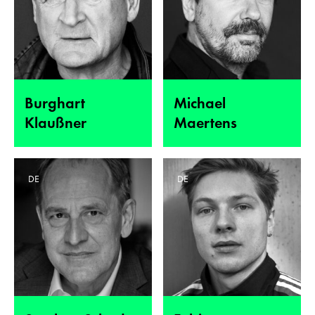
Burghart
Michael
Klaußner
Maertens
DE
DE