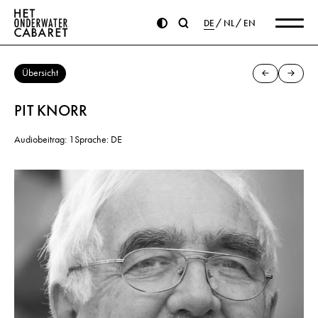
DE
NL
EN
Übersicht
PIT KNORR
Audiobeitrag: 1
Sprache: DE