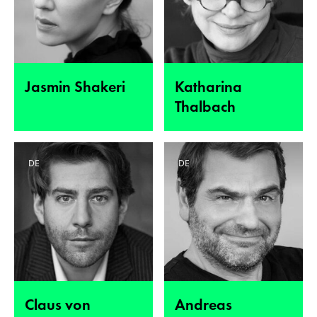
Jasmin Shakeri
Katharina
Thalbach
DE
DE
Claus von
Andreas