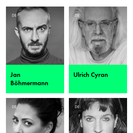
DE
DE
Jan
Ulrich Cyran
Böhmermann
DE
DE