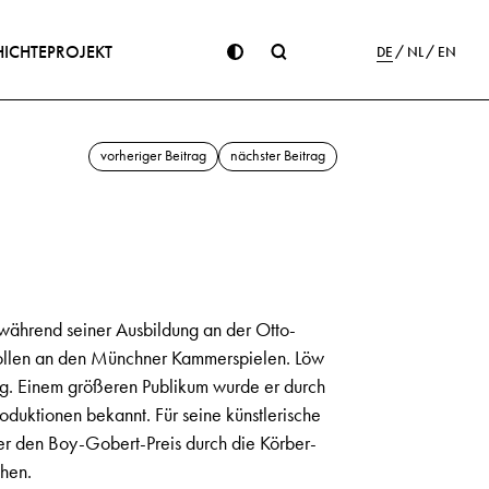
ICHTE
PROJEKT
DE
NL
EN
vorheriger Beitrag
nächster Beitrag
 während seiner Ausbildung an der Otto-
ollen an den Münchner Kammerspielen. Löw
urg. Einem größeren Publikum wurde er durch
duktionen bekannt. Für seine künstlerische
er den Boy-Gobert-Preis durch die Körber-
ehen.