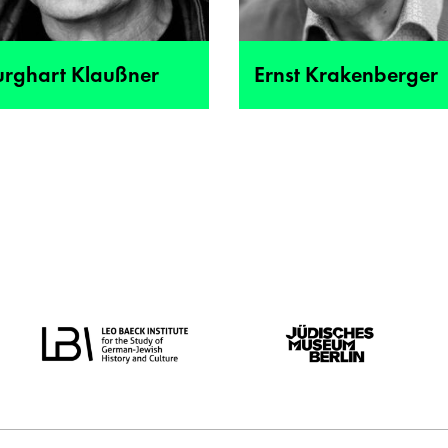
urghart Klaußner
Ernst Krakenberger