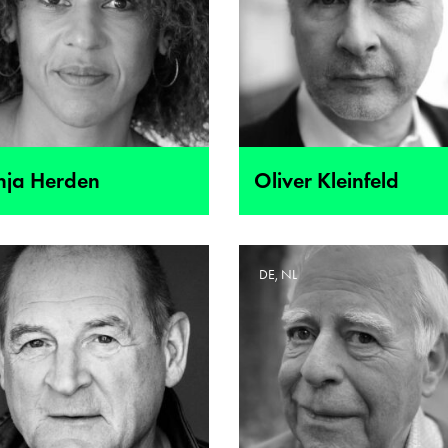
nja Herden
Oliver Kleinfeld
E
DE, NL