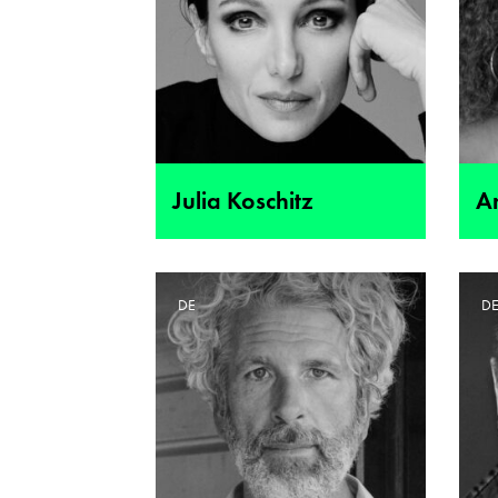
Julia Koschitz
A
DE
D