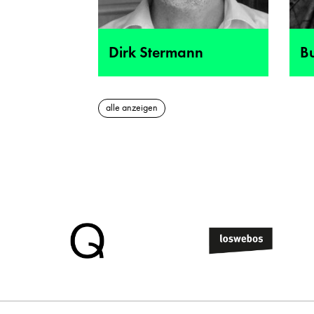
Dirk Stermann
B
alle anzeigen