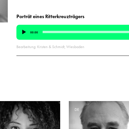
Porträt eines Ritterkreuzträgers
Audio-
00:00
Player
Bearbeitung: Kristen & Schmidt, Wiesbaden
E
DE