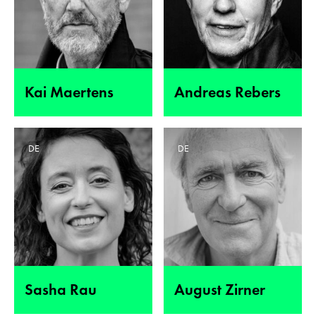
Kai Maertens
Andreas Rebers
DE
DE
Sasha Rau
August Zirner