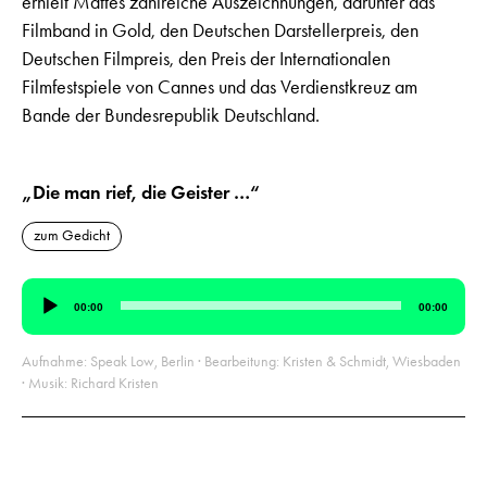
erhielt Mattes zahlreiche Auszeichnungen, darunter das
Filmband in Gold, den Deutschen Darstellerpreis, den
Deutschen Filmpreis, den Preis der Internationalen
Filmfestspiele von Cannes und das Verdienstkreuz am
Bande der Bundesrepublik Deutschland.
„Die man rief, die Geister …“
zum Gedicht
Audio-
00:00
00:00
Player
Aufnahme: Speak Low, Berlin · Bearbeitung: Kristen & Schmidt, Wiesbaden
· Musik: Richard Kristen