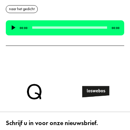
naar het gedicht
Audiospeler
00:00
00:00
Schrijf u in voor onze nieuwsbrief.