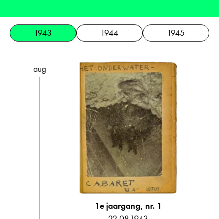
1943
1944
1945
aug
1e jaargang, nr. 1
22.08.1943