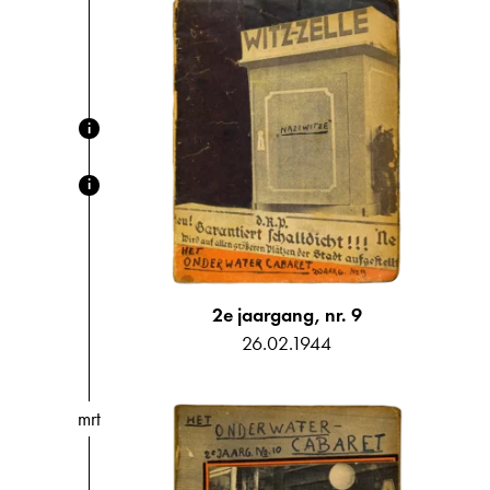
i
i
2e jaargang, nr. 9
26.02.1944
mrt