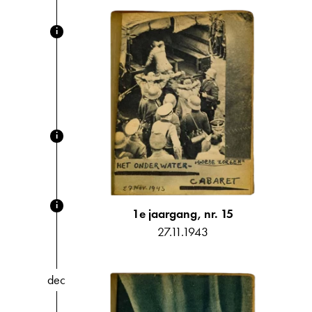
i
i
i
1e jaargang, nr. 15
27.11.1943
dec