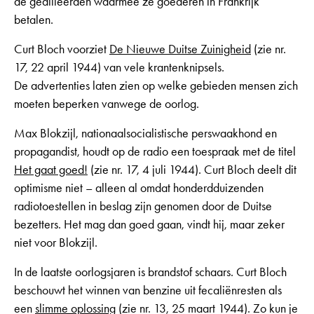
de geallieerden waarmee ze goederen in Frankrijk
betalen.
Curt Bloch voorziet
De Nieuwe Duitse Zuinigheid
(zie nr.
17, 22 april 1944) van vele krantenknipsels.
De advertenties laten zien op welke gebieden mensen zich
moeten beperken vanwege de oorlog.
Max Blokzijl, nationaalsocialistische perswaakhond en
propagandist, houdt op de radio een toespraak met de titel
Het gaat goed!
(zie nr. 17, 4 juli 1944). Curt Bloch deelt dit
optimisme niet – alleen al omdat honderdduizenden
radiotoestellen in beslag zijn genomen door de Duitse
bezetters. Het mag dan goed gaan, vindt hij, maar zeker
niet voor Blokzijl.
In de laatste oorlogsjaren is brandstof schaars. Curt Bloch
beschouwt het winnen van benzine uit fecaliënresten als
een
slimme oplossing
(zie nr. 13, 25 maart 1944). Zo kun je