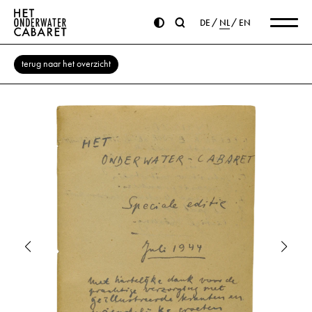
DE
NL
EN
terug naar het overzicht