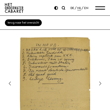
DE
NL
EN
terug naar het overzicht