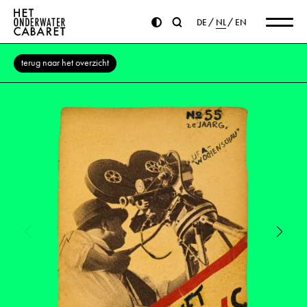
DE
NL
EN
terug naar het overzicht