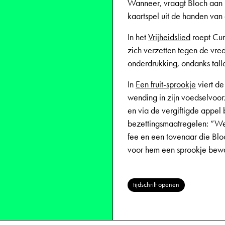
Wanneer, vraagt Bloch aan he
kaartspel uit de handen van
In het
Vrijheidslied
roept Cur
zich verzetten tegen de vre
onderdrukking, ondanks tallo
In
Een fruit-sprookje
viert d
wending in zijn voedselvoorzi
en via de vergiftigde appel
bezettingsmaatregelen: “We 
fee en een tovenaar die Bl
voor hem een sprookje bew
tijdschrift openen