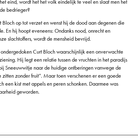
t eind, wordt het het volk eindelijk te veel en slaat men het
 de bedrieger?
t Bloch op tot verzet en wenst hij de dood aan degenen die
de. En hij hoopt eveneens: Ondanks nood, onrecht en
ze slachtoffers, wordt de mensheid bevrijd.
e ondergedoken Curt Bloch waarschijnlijk een onverwachte
ening. Hij legt een relatie tussen de vruchten in het paradijs
 bij Sneeuwwitje naar de huidige ontberingen vanwege de
zitten zonder fruit”. Maar toen verschenen er een goede
och een kist met appels en peren schonken. Daarmee was
aarheid geworden.