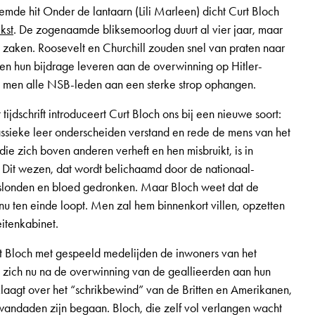
de hit Onder de lantaarn (Lili Marleen) dicht Curt Bloch
kst
. De zogenaamde bliksemoorlog duurt al vier jaar, maar
p zaken. Roosevelt en Churchill zouden snel van praten naar
n hun bijdrage leveren aan de overwinning op Hitler-
u men alle NSB-leden aan een sterke strop ophangen.
tijdschrift introduceert Curt Bloch ons bij een nieuwe soort:
assieke leer onderscheiden verstand en rede de mens van het
e zich boven anderen verheft en hen misbruikt, is in
 Dit wezen, dat wordt belichaamd door de nationaal-
erslonden en bloed gedronken. Maar Bloch weet dat de
nu ten einde loopt. Men zal hem binnenkort villen, opzetten
eitenkabinet.
t Bloch met gespeeld medelijden de inwoners van het
n zich nu na de overwinning van de geallieerden aan hun
laagt over het “schrikbewind” van de Britten en Amerikanen,
andaden zijn begaan. Bloch, die zelf vol verlangen wacht