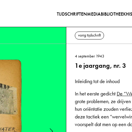
TIJDSCHRIFTEN
MEDIABIBLIOTHEEK
HI
vorig tijdschrift
4 september 1943
1e jaargang, nr. 3
Inleiding tot de inhoud
In het eerste gedicht
De “We
grote problemen, ze drijven
hun oriëntatie zouden verlie
deze tactiek een “wervelwin
voorspelt dat men op een da