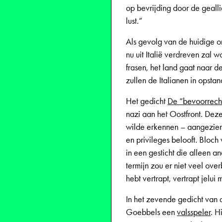
op bevrijding door de geallie
lust.”
Als gevolg van de huidige o
nu uit Italië verdreven zal
frasen, het land gaat naar 
zullen de Italianen in opsta
Het gedicht
De “bevoorrech
nazi aan het Oostfront. Dez
wilde erkennen – aangezien
en privileges belooft. Bloch
in een gesticht die alleen a
termijn zou er niet veel over
hebt vertrapt, vertrapt jelu
In het zevende gedicht van d
Goebbels een
valsspeler
. H