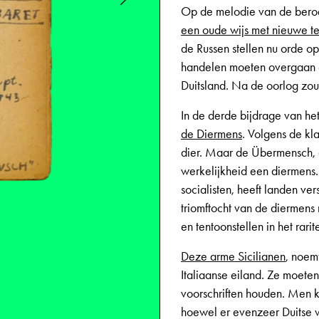
Op de melodie van de beroem
een oude wijs met nieuwe te
de Russen stellen nu orde o
handelen moeten overgaan e
Duitsland. Na de oorlog zo
In de derde bijdrage van het 
de Diermens
. Volgens de kl
dier. Maar de Übermensch, di
werkelijkheid een diermens.
socialisten, heeft landen v
triomftocht van de diermens 
en tentoonstellen in het rarit
Deze arme Sicilianen
, noem
Italiaanse eiland. Ze moete
voorschriften houden. Men k
hoewel er evenzeer Duitse w