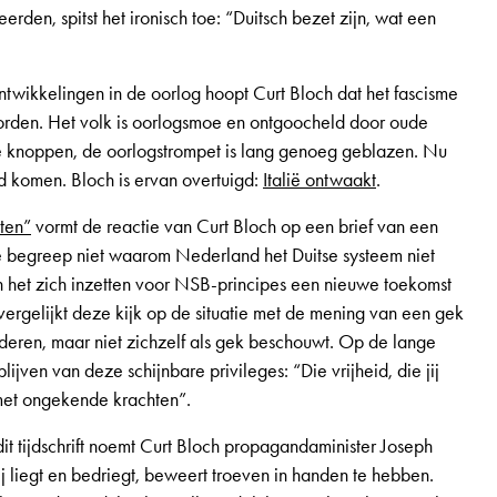
erden, spitst het ironisch toe: “Duitsch bezet zijn, wat een
ntwikkelingen in de oorlog hoopt Curt Bloch dat het fascisme
 worden. Het volk is oorlogsmoe en ontgoocheld door oude
de knoppen, de oorlogstrompet is lang genoeg geblazen. Nu
nd komen. Bloch is ervan overtuigd:
Italië ontwaakt
.
ten”
vormt de reactie van Curt Bloch op een brief van een
e begreep niet waarom Nederland het Duitse systeem niet
 het zich inzetten voor NSB-principes een nieuwe toekomst
 vergelijkt deze kijk op de situatie met de mening van een gek
nderen, maar niet zichzelf als gek beschouwt. Op de lange
blijven van deze schijnbare privileges: “Die vrijheid, die jij
i met ongekende krachten”.
it tijdschrift noemt Curt Bloch propagandaminister Joseph
ij liegt en bedriegt, beweert troeven in handen te hebben.