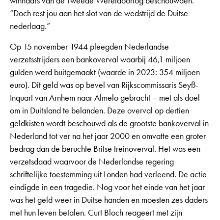
winnaars van de Tweede Wereldoorlog beschouwden.
“Doch rest jou aan het slot van de wedstrijd de Duitse
nederlaag.”
Op 15 november 1944 pleegden Nederlandse
verzetsstrijders een bankoverval waarbij 46,1 miljoen
gulden werd buitgemaakt (waarde in 2023: 354 miljoen
euro). Dit geld was op bevel van Rijkscommissaris Seyß-
Inquart van Arnhem naar Almelo gebracht – met als doel
om in Duitsland te belanden. Deze overval op dertien
geldkisten wordt beschouwd als de grootste bankoverval in
Nederland tot ver na het jaar 2000 en omvatte een groter
bedrag dan de beruchte Britse treinoverval. Het was een
verzetsdaad waarvoor de Nederlandse regering
schriftelijke toestemming uit Londen had verleend. De actie
eindigde in een tragedie. Nog voor het einde van het jaar
was het geld weer in Duitse handen en moesten zes daders
met hun leven betalen. Curt Bloch reageert met zijn