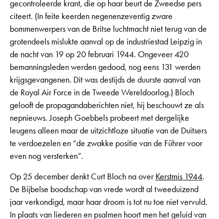
gecontroleerde krant, die op haar beurt de Zweedse pers
citeert. (In feite keerden negenenzeventig zware
bommenwerpers van de Britse luchtmacht niet terug van de
grotendeels mislukte aanval op de industriestad Leipzig in
de nacht van 19 op 20 februari 1944. Ongeveer 420
bemanningsleden werden gedood, nog eens 131 werden
krijgsgevangenen. Dit was destijds de duurste aanval van
de Royal Air Force in de Tweede Wereldoorlog.) Bloch
gelooft de propagandaberichten niet, hij beschouwt ze als
nepnieuws. Joseph Goebbels probeert met dergelijke
leugens alleen maar de uitzichtloze situatie van de Duitsers
te verdoezelen en “de zwakke positie van de Führer voor
even nog versterken”.
Op 25 december denkt Curt Bloch na over
Kerstmis 1944
.
De Bijbelse boodschap van vrede wordt al tweeduizend
jaar verkondigd, maar haar droom is tot nu toe niet vervuld.
In plaats van liederen en psalmen hoort men het geluid van