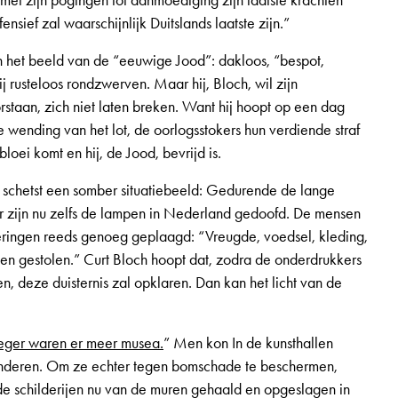
 met zijn pogingen tot aanmoediging zijn laatste krachten
fensief zal waarschijnlijk Duitslands laatste zijn.”
h het beeld van de “eeuwige Jood”: dakloos, “bespot,
j rusteloos rondzwerven. Maar hij, Bloch, wil zijn
staan, zich niet laten breken. Want hij hoopt op een dag
 wending van het lot, de oorlogsstokers hun verdiende straf
bloei komt en hij, de Jood, bevrijd is.
schetst een somber situatiebeeld: Gedurende de lange
r zijn nu zelfs de lampen in Nederland gedoofd. De mensen
ringen reeds genoeg geplaagd: “Vreugde, voedsel, kleding,
en gestolen.” Curt Bloch hoopt dat, zodra de onderdrukkers
 deze duisternis zal opklaren. Dan kan het licht van de
eger waren er meer musea.
” Men kon In de kunsthallen
onderen. Om ze echter tegen bomschade te beschermen,
e schilderijen nu van de muren gehaald en opgeslagen in