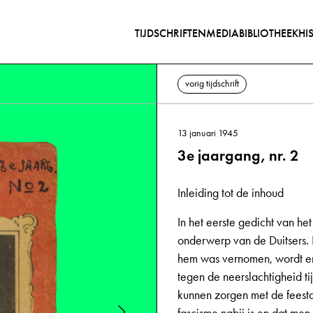
TIJDSCHRIFTEN
MEDIABIBLIOTHEEK
HI
vorig tijdschrift
13 januari 1945
3e jaargang, nr. 2
Inleiding tot de inhoud
In het eerste gedicht van he
onderwerp van de Duitsers.
hem was vernomen, wordt e
tegen de neerslachtigheid t
kunnen zorgen met de feestd