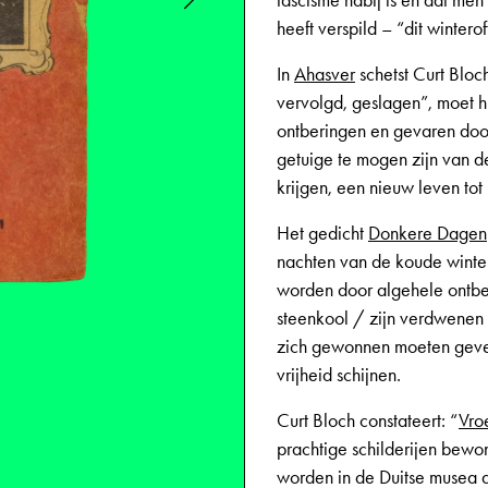
fascisme nabij is en dat men
heeft verspild – “dit winterof
In
Ahasver
schetst Curt Bloc
vervolgd, geslagen”, moet hi
ontberingen en gevaren door
getuige te mogen zijn van de
krijgen, een nieuw leven tot 
Het gedicht
Donkere Dagen
nachten van de koude winte
worden door algehele ontbe
steenkool / zijn verdwenen 
zich gewonnen moeten geven,
vrijheid schijnen.
Curt Bloch constateert: “
Vro
prachtige schilderijen bew
worden in de Duitse musea d