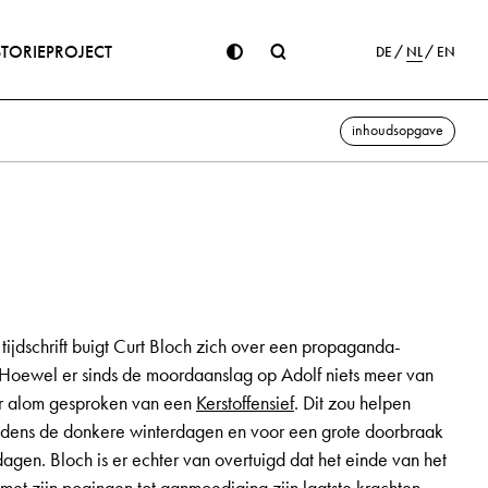
STORIE
PROJECT
DE
NL
EN
inhoudsopgave
t tijdschrift buigt Curt Bloch zich over een propaganda-
 Hoewel er sinds de moordaanslag op Adolf niets meer van
r alom gesproken van een
Kerstoffensief
. Dit zou helpen
ijdens de donkere winterdagen en voor een grote doorbraak
agen. Bloch is er echter van overtuigd dat het einde van het