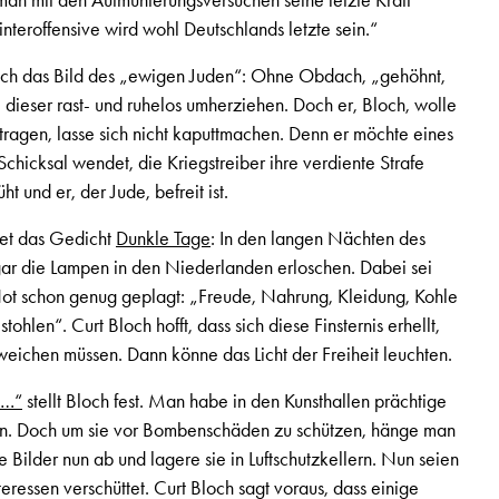
man mit den Aufmunterungsversuchen seine letzte Kraft
teroffensive wird wohl Deutschlands letzte sein.“
och das Bild des „ewigen Juden“: Ohne Obdach, „gehöhnt,
 dieser rast- und ruhelos umherziehen. Doch er, Bloch, wolle
ragen, lasse sich nicht kaputtmachen. Denn er möchte eines
Schicksal wendet, die Kriegstreiber ihre verdiente Strafe
t und er, der Jude, befreit ist.
net das Gedicht
Dunkle Tage
: In den langen Nächten des
gar die Lampen in den Niederlanden erloschen. Dabei sei
ot schon genug geplagt: „Freude, Nahrung, Kleidung, Kohle
hlen“. Curt Bloch hofft, dass sich diese Finsternis erhellt,
weichen müssen. Dann könne das Licht der Freiheit leuchten.
 …“
stellt Bloch fest. Man habe in den Kunsthallen prächtige
 Doch um sie vor Bombenschäden zu schützen, hänge man
Bilder nun ab und lagere sie in Luftschutzkellern. Nun seien
eressen verschüttet. Curt Bloch sagt voraus, dass einige