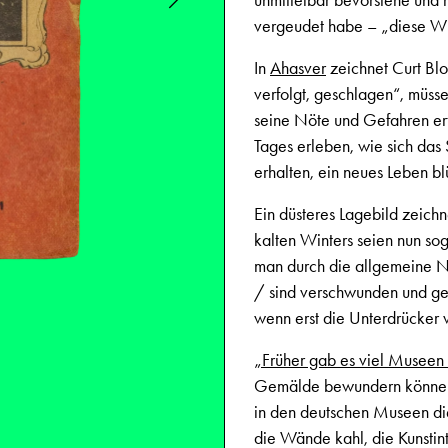
unmittelbar bevorstehe und 
vergeudet habe – „diese Win
In
Ahasver
zeichnet Curt Bl
verfolgt, geschlagen“, müsse
seine Nöte und Gefahren ert
Tages erleben, wie sich das 
erhalten, ein neues Leben blüh
Ein düsteres Lagebild zeich
kalten Winters seien nun so
man durch die allgemeine N
/ sind verschwunden und gesto
wenn erst die Unterdrücker 
„Früher gab es viel Museen
Gemälde bewundern können.
in den deutschen Museen die 
die Wände kahl, die Kunstint