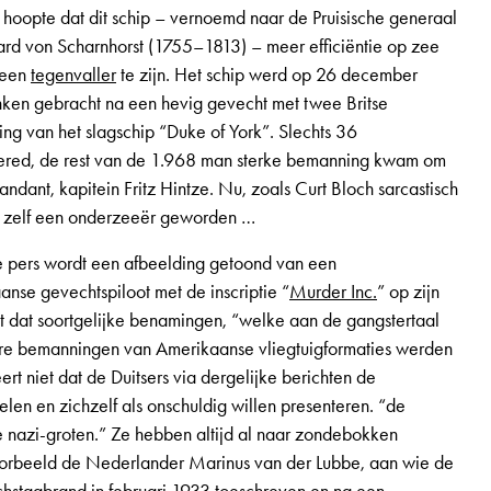
 hoopte dat dit schip – vernoemd naar de Pruisische generaal
ard von Scharnhorst (1755–1813) – meer efficiëntie op zee
 een
tegenvaller
te zijn. Het schip werd op 26 december
nken gebracht na een hevig gevecht met twee Britse
ng van het slagschip “Duke of York”. Slechts 36
red, de rest van de 1.968 man sterke bemanning kwam om
andant, kapitein Fritz Hintze. Nu, zoals Curt Bloch sarcastisch
t” zelf een onderzeeër geworden …
che pers wordt een afbeelding getoond van een
e gevechtspiloot met de inscriptie “
Murder Inc.
” op zijn
taat dat soortgelijke benamingen, “welke aan de gangstertaal
ere bemanningen van Amerikaanse vliegtuigformaties werden
ert niet dat de Duitsers via dergelijke berichten de
len en zichzelf als onschuldig willen presenteren. “de
e nazi-groten.” Ze hebben altijd al naar zondebokken
oorbeeld de Nederlander Marinus van der Lubbe, aan wie de