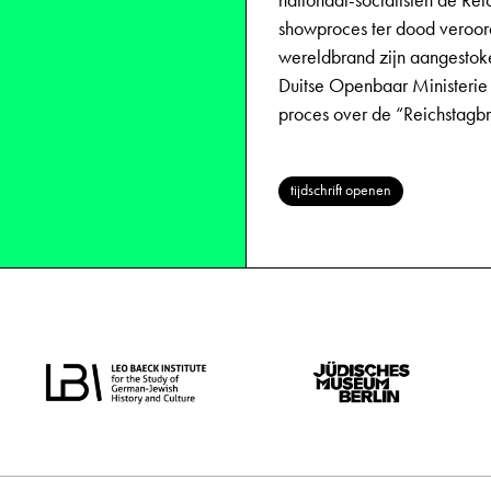
nationaal-socialisten de Re
showproces ter dood veroor
wereldbrand zijn aangestok
Duitse Openbaar Ministerie 
proces over de “Reichstagbr
tijdschrift openen