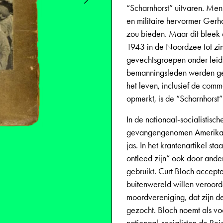
“Scharnhorst” uitvaren. Men
en militaire hervormer Gerh
zou bieden. Maar dit bleek
1943 in de Noordzee tot zi
gevechtsgroepen onder leidi
bemanningsleden werden ge
het leven, inclusief de comm
opmerkt, is de “Scharnhors
In de nationaal-socialistis
gevangengenomen Amerikaans
jas. In het krantenartikel s
ontleed zijn” ook door and
gebruikt. Curt Bloch accepte
buitenwereld willen veroorde
moordvereniging, dat zijn d
gezocht. Bloch noemt als v