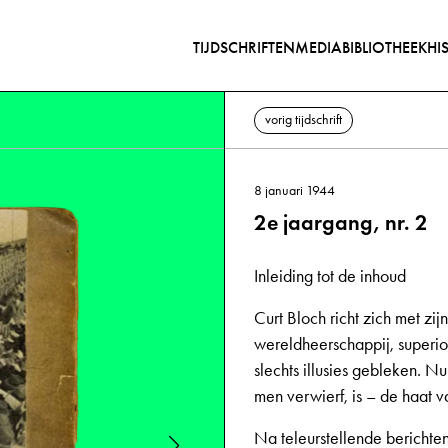
TIJDSCHRIFTEN
MEDIABIBLIOTHEEK
HI
vorig tijdschrift
8 januari 1944
2e jaargang, nr. 2
Inleiding tot de inhoud
Curt Bloch richt zich met zij
wereldheerschappij, superior
slechts illusies gebleken. N
men verwierf, is – de haat 
Na teleurstellende berichten