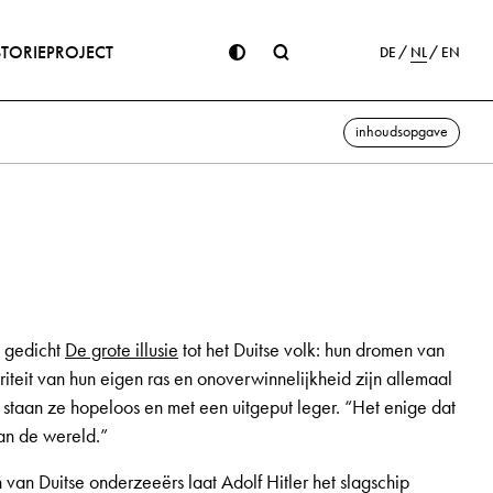
STORIE
PROJECT
DE
NL
EN
inhoudsopgave
n gedicht
De grote illusie
tot het Duitse volk: hun dromen van
iteit van hun eigen ras en onoverwinnelijkheid zijn allemaal
u staan ze hopeloos en met een uitgeput leger. “Het enige dat
van de wereld.”
 van Duitse onderzeeërs laat Adolf Hitler het slagschip