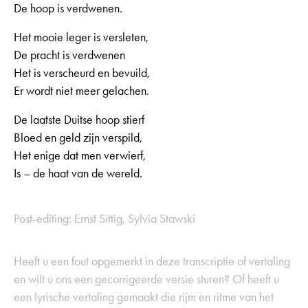
De hoop is verdwenen.
Het mooie leger is versleten,
De pracht is verdwenen
Het is verscheurd en bevuild,
Er wordt niet meer gelachen.
De laatste Duitse hoop stierf
Bloed en geld zijn verspild,
Het enige dat men verwierf,
Is – de haat van de wereld.
Post-editing: Ernst Sittig, Sylvia Stawski
Heeft u een fout opgemerkt in deze transcriptie of vertaling
en wilt u ons een gecorrigeerde versie sturen? Of heeft u
een lyrische vertaling gemaakt die rijm en ritme van het