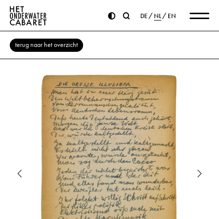
DE
NL
EN
terug naar het overzicht