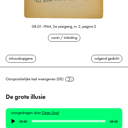
08-01-1944, 2e jaargang, nr. 2, pagina 2
cover / inleiding
inhoudsopgave
volgend gedicht
Oorspronkelijke taal weergeven (DE)
De grote illusie
voorgedragen door
Ozan Ünal
Audiospeler
00:00
00:00