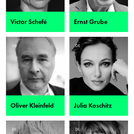
Victor Schefé
Ernst Grube
DE
DE
Oliver Kleinfeld
Julia Koschitz
DE
DE