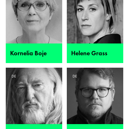
Kornelia Boje
Helene Grass
DE
DE