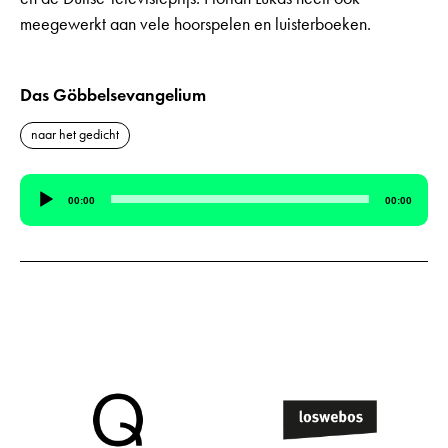
meegewerkt aan vele hoorspelen en luisterboeken.
Das Göbbelsevangelium
naar het gedicht
Audiospeler
00:00
00:00