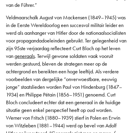
van de Führer.”
Veldmaarschalk August von Mackensen (1849–1945) was
in de Eerste Wereldoorlog een succesvol militair leider en
werd als aanhanger van Hitler door de nationaalsocialisten
voor propagandadoeleinden gebruikt. Ter gelegenheid van
zijn 95ste verjaardag reflecteert Curt Bloch op het leven
van
generaals
. Terwijl gewone soldaten vaak vooruit
werden gestuurd, bleven de strategen meer op de
achtergrond en bereikten een hoge leeftijd. Als verdere
voorbeelden van dergelijke “onverwoestbare, eeuwig
jonge” staatslieden worden Paul von Hindenburg (1847–
1934) en Philippe Pétain (1856–1951) genoemd. Curt
Bloch concludeert echter dat een generaal in de huidige
situatie geen enkel perspectief heeft op oud worden.
Werner von Fritsch (1880–1939) stierf in Polen en Erwin
von Witzleben (1881–1944) werd op bevel van Adolf