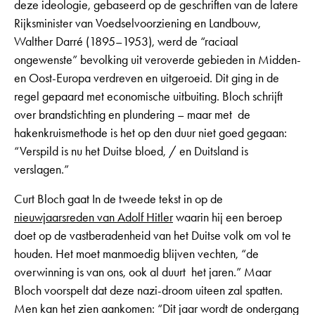
deze ideologie, gebaseerd op de geschriften van de latere
Rijksminister van Voedselvoorziening en Landbouw,
Walther Darré (1895–1953), werd de “raciaal
ongewenste” bevolking uit veroverde gebieden in Midden-
en Oost-Europa verdreven en uitgeroeid. Dit ging in de
regel gepaard met economische uitbuiting. Bloch schrijft
over brandstichting en plundering – maar met de
hakenkruismethode is het op den duur niet goed gegaan:
“Verspild is nu het Duitse bloed, / en Duitsland is
verslagen.”
Curt Bloch gaat In de tweede tekst in op de
nieuwjaarsreden van Adolf Hitler
waarin hij een beroep
doet op de vastberadenheid van het Duitse volk om vol te
houden. Het moet manmoedig blijven vechten, “de
overwinning is van ons, ook al duurt het jaren.” Maar
Bloch voorspelt dat deze nazi-droom uiteen zal spatten.
Men kan het zien aankomen: “Dit jaar wordt de ondergang