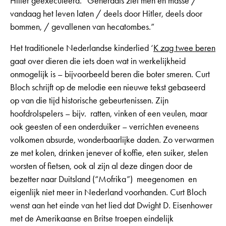
Hitler geëxecuteerd. “Generaals ziet men en masse /
vandaag het leven laten / deels door Hitler, deels door
bommen, / gevallenen van hecatombes.”
Het traditionele Nederlandse kinderlied ‘
K zag twee beren
gaat over dieren die iets doen wat in werkelijkheid
onmogelijk is – bijvoorbeeld beren die boter smeren. Curt
Bloch schrijft op de melodie een nieuwe tekst gebaseerd
op van die tijd historische gebeurtenissen. Zijn
hoofdrolspelers – bijv. ratten, vinken of een veulen, maar
ook geesten of een onderduiker – verrichten eveneens
volkomen absurde, wonderbaarlijke daden. Zo verwarmen
ze met kolen, drinken jenever of koffie, eten suiker, stelen
worsten of fietsen, ook al zijn al deze dingen door de
bezetter naar Duitsland (“Mofrika”) meegenomen en
eigenlijk niet meer in Nederland voorhanden. Curt Bloch
wenst aan het einde van het lied dat Dwight D. Eisenhower
met de Amerikaanse en Britse troepen eindelijk